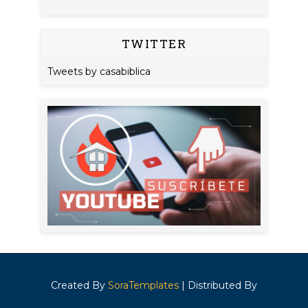
TWITTER
Tweets by casabiblica
Created By
SoraTemplates
| Distributed By