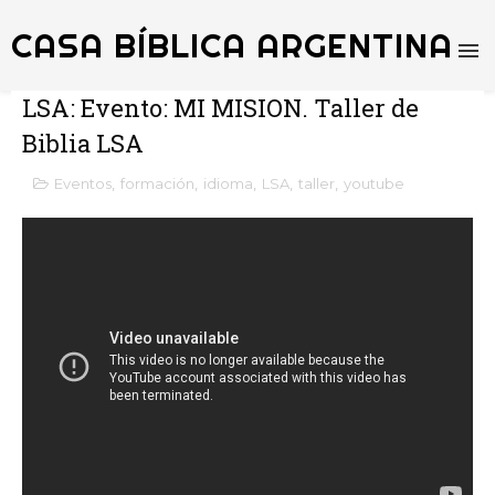
CASA BÍBLICA ARGENTINA
LSA: Evento: MI MISION. Taller de
Biblia LSA
Eventos
,
formación
,
idioma
,
LSA
,
taller
,
youtube