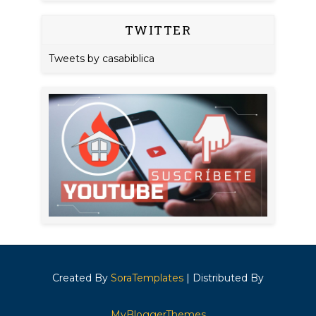
TWITTER
Tweets by casabiblica
Created By
SoraTemplates
| Distributed By
MyBloggerThemes