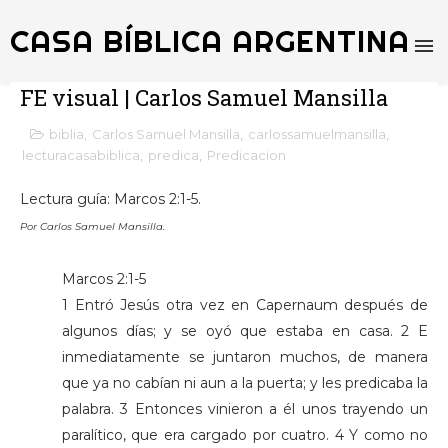
CASA BÍBLICA ARGENTINA
FE visual | Carlos Samuel Mansilla
biblia
,
Carlos Samuel Mansilla
,
carlossamuelmansilla
,
lecturacasabiblica
,
predica
,
Predicacion
Lectura guía: Marcos 2:1-5.
Por Carlos Samuel Mansilla.
Marcos 2:1-5
1 Entró Jesús otra vez en Capernaum después de
algunos días; y se oyó que estaba en casa. 2 E
inmediatamente se juntaron muchos, de manera
que ya no cabían ni aun a la puerta; y les predicaba la
palabra. 3 Entonces vinieron a él unos trayendo un
paralítico, que era cargado por cuatro. 4 Y como no