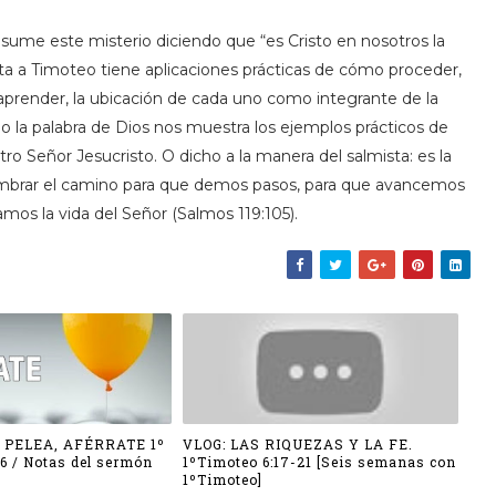
esume este misterio diciendo que “es Cristo en nosotros la
rta a Timoteo tiene aplicaciones prácticas de cómo proceder,
aprender, la ubicación de cada uno como integrante de la
o la palabra de Dios nos muestra los ejemplos prácticos de
ro Señor Jesucristo. O dicho a la manera del salmista: es la
umbrar el camino para que demos pasos, para que avancemos
mos la vida del Señor (Salmos 119:105).
, PELEA, AFÉRRATE 1º
VLOG: LAS RIQUEZAS Y LA FE.
16 / Notas del sermón
1ºTimoteo 6:17-21 [Seis semanas con
1ºTimoteo]