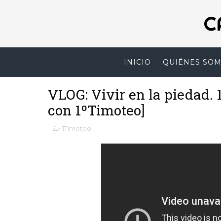
C
INICIO
QUIÉNES SO
VLOG: Vivir en la piedad. 
con 1ºTimoteo]
1Timoteo