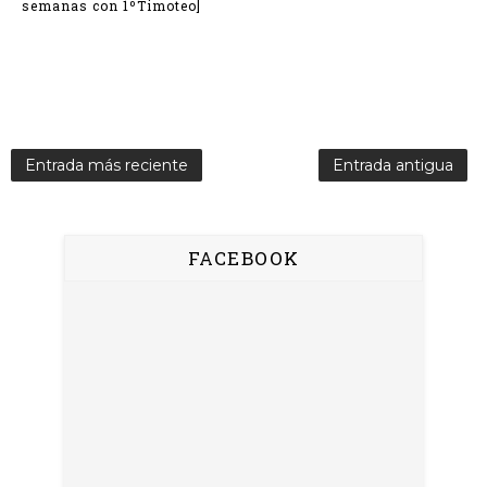
semanas con 1ºTimoteo]
Entrada más reciente
Entrada antigua
FACEBOOK