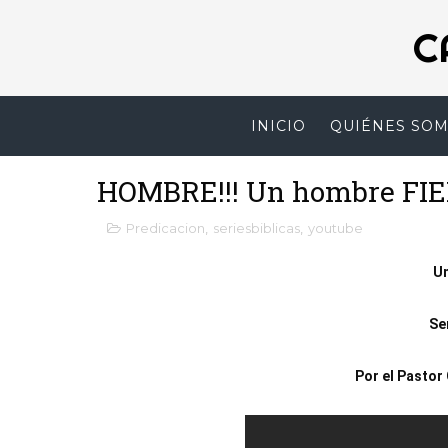
C
INICIO
QUIÉNES SO
HOMBRE!!! Un hombre FIEL 
Predicacion
,
seriesbiblicas
,
youtube
U
Se
Por el Pastor