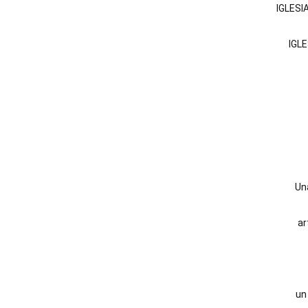
IGLESI
IGLE
Un
ar
un