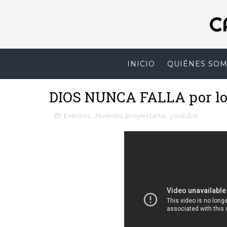
C
INICIO
QUIÉNES SO
DIOS NUNCA FALLA por los
Eventos
,
Jovenes
,
proyectarte
,
youtube