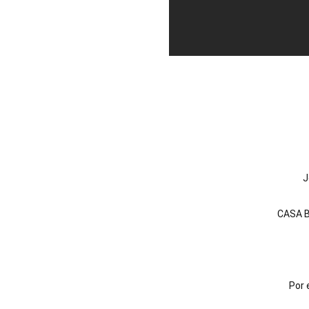
J
CASA B
Por 