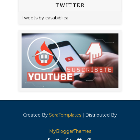
TWITTER
Tweets by casabiblica
Created By
SoraTemplates
| Distributed By
MyBloggerThemes