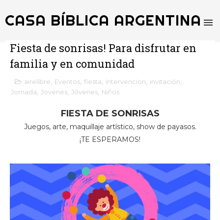
CASA BÍBLICA ARGENTINA
Fiesta de sonrisas! Para disfrutar en
familia y en comunidad
airelibre
,
Eventos
,
fiesta
,
intervencion
,
invitación
,
Jornada
,
Jovenes
,
Jóvenes
,
Niños
FIESTA DE SONRISAS
Juegos, arte, maquillaje artístico, show de payasos.
¡TE ESPERAMOS!