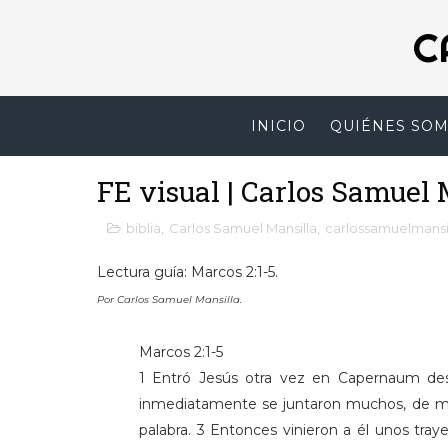
C
INICIO
QUIÉNES SO
FE visual | Carlos Samuel 
biblia
,
Carlos Samuel Mansilla
,
carlossamuelmansi
Lectura guía: Marcos 2:1-5.
Por Carlos Samuel Mansilla.
Marcos 2:1-5
1 Entró Jesús otra vez en Capernaum des
inmediatamente se juntaron muchos, de mane
palabra. 3 Entonces vinieron a él unos tra