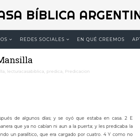
ASA BÍBLICA ARGENTI
MOS
REDES SOCIALES
EN QUÉ CREEMOS
AP
Mansilla
lla
,
lecturacasabiblica
,
predica
,
Predicacion
pués de algunos días; y se oyó que estaba en casa. 2 E
ra que ya no cabían ni aun a la puerta; y les predicaba la
yendo un paralítico, que era cargado por cuatro. 4 Y como no