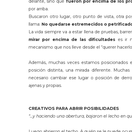
delante, sino que
fueron por encima de los p
por arriba.
Buscaron otro lugar, otro punto de vista, otra po
llama:
No quedarse estremecidos o petrificados
La vida siempre va a estar llena de pruebas, barr
mirar por encima de las dificultades
es ir m
mecanismo que nos lleve desde el “querer hacerlo” h
Además, muchas veces estamos posicionados en
posición distinta, una mirada diferente. Much
necesario cambiar ese lugar o posición de derro
ajenas y propias.
CREATIVOS PARA ABRIR POSIBILIDADES
“…y haciendo una abertura, bajaron el lecho en que
Luego abrieron el techo. A quién se le puede ocurr