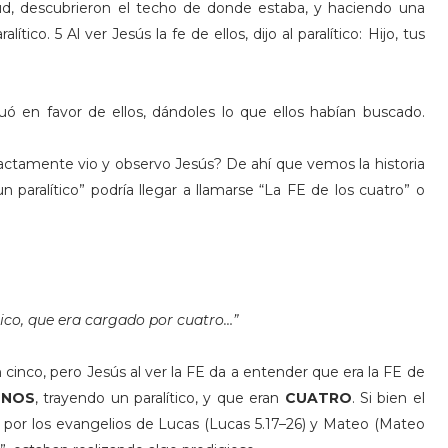
tud, descubrieron el techo de donde estaba, y haciendo una
ítico. 5 Al ver Jesús la fe de ellos, dijo al paralítico: Hijo, tus
uó en favor de ellos, dándoles lo que ellos habían buscado.
actamente vio y observo Jesús? De ahí que vemos la historia
n paralítico” podría llegar a llamarse “La FE de los cuatro” o
tico, que era cargado por cuatro…”
n cinco, pero Jesús al ver la FE da a entender que era la FE de
UNOS
, trayendo un paralítico, y que eran
CUATRO
. Si bien el
n por los evangelios de Lucas (Lucas 5.17–26) y Mateo (Mateo