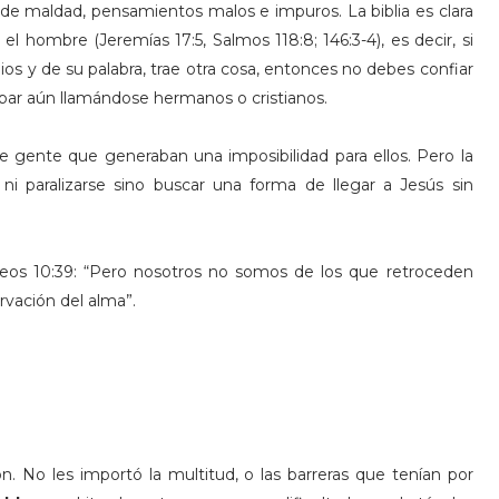
de maldad, pensamientos malos e impuros. La biblia es clara
l hombre (Jeremías 17:5, Salmos 118:8; 146:3-4), es decir, si
ios y de su palabra, trae otra cosa, entonces no debes confiar
bar aún llamándose hermanos o cristianos.
de gente que generaban una imposibilidad para ellos. Pero la
 ni paralizarse sino buscar una forma de llegar a Jesús sin
eos 10:39: “Pero nosotros no somos de los que retroceden
ervación del alma”.
on. No les importó la multitud, o las barreras que tenían por