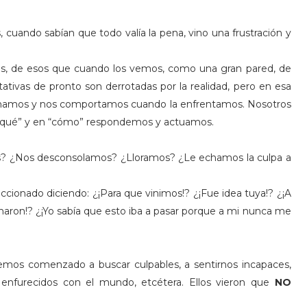
cuando sabían que todo valía la pena, vino una frustración y
, de esos que cuando los vemos, como una gran pared, de
tativas de pronto son derrotadas por la realidad, pero en esa
cionamos y nos comportamos cuando la enfrentamos. Nosotros
 “qué” y en “cómo” respondemos y actuamos.
s? ¿Nos desconsolamos? ¿Lloramos? ¿Le echamos la culpa a
cionado diciendo: ¿¡Para que vinimos!? ¿¡Fue idea tuya!? ¿¡A
ucharon!? ¿¡Yo sabía que esto iba a pasar porque a mi nunca me
mos comenzado a buscar culpables, a sentirnos incapaces,
, enfurecidos con el mundo, etcétera. Ellos vieron que
NO