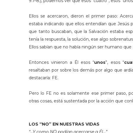
9.1–8;), podemos ver que esos “cuatro”, esos “unos
Ellos se acercaron, dieron el primer paso: Acer
estaba indicando que ellos entendían que Jesús pod
que tanto buscaban, que la Salvación estaba esp
tenía la respuesta, la solución, ese algo sobrenatu
Ellos sabían que no había ningún ser humano que pud
Entonces vinieron a Él esos “
unos
”, esos “
cua
resaltaban por sobre los demás por algo que ardía 
destacaría: FE.
Pero lo FE no es solamente ese primer paso, p
otras cosas, está sustentada por la acción que conl
LOS “NO” EN NUESTRAS VIDAS
“…Y como NO podían acercarse a Él…”