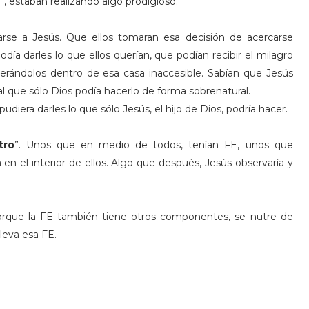
”, estaban realizando algo prodigioso.
carse a Jesús. Que ellos tomaran esa decisión de acercarse
ía darles lo que ellos querían, que podían recibir el milagro
erándolos dentro de esa casa inaccesible. Sabían que Jesús
ral que sólo Dios podía hacerlo de forma sobrenatural.
iera darles lo que sólo Jesús, el hijo de Dios, podría hacer.
tro
”. Unos que en medio de todos, tenían FE, unos que
en el interior de ellos. Algo que después, Jesús observaría y
orque la FE también tiene otros componentes, se nutre de
leva esa FE.