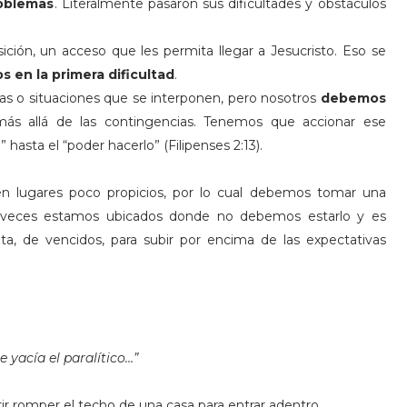
roblemas
. Literalmente pasaron sus dificultades y obstáculos
sición, un acceso que les permita llegar a Jesucristo. Eso se
 en la primera dificultad
.
eras o situaciones que se interponen, pero nosotros
debemos
ás allá de las contingencias. Tenemos que accionar ese
asta el “poder hacerlo” (Filipenses 2:13).
 lugares poco propicios, por lo cual debemos tomar una
as veces estamos ubicados donde no debemos estarlo y es
ta, de vencidos, para subir por encima de las expectativas
 yacía el paralítico…”
ir romper el techo de una casa para entrar adentro.