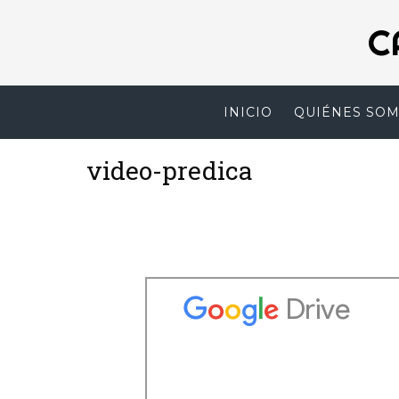
C
INICIO
QUIÉNES SO
video-predica