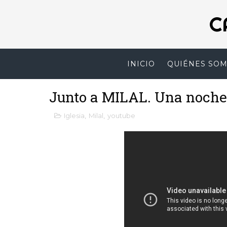
C
INICIO
QUIÉNES SO
Junto a MILAL. Una noche
Iglesia
,
Milal
,
youtube