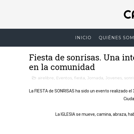
C
INICIO
QUIÉNES SO
Fiesta de sonrisas. Una in
en la comunidad
airelibre
,
Eventos
,
fiesta
,
Jornada
,
Jovenes
,
sonri
La FIESTA de SONRISAS ha sido un evento realizado el 
Ciudad