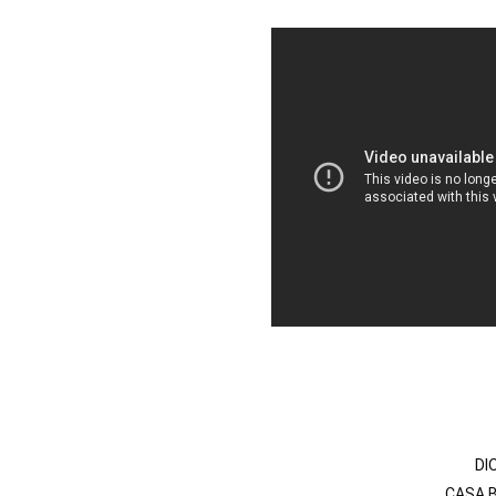
DI
CASA B