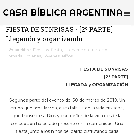
CASA BÍBLICA ARGENTINA
FIESTA DE SONRISAS - [2º PARTE]
Llegando y organizando
airelibre
,
Eventos
,
fiesta
,
intervencion
,
invitación
,
Jornada
,
Jovenes
,
Jóvenes
,
Niños
FIESTA DE SONRISAS
[2º PARTE]
LLEGADA y ORGANIZACIÓN
Segunda parte del evento del 30 de marzo de 2019. Un
grupo que ama la vida, que disfruta de la vida cristiana,
que transmite a Dios y que defiende la vida desde la
concepción ha estado presente en la comunidad. Una
fiesta junto a los niños del barrio disfrutando cada