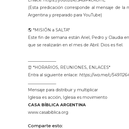
Enlace: https://youtu.be/5AuiPkcKOHE
(Esta predicación corresponde al mensaje de l
Argentina y preparado para YouTube)
🌎 *MISIÓN a SALTA*
Este fin de semana están Ariel, Pedro y Claudia e
que se realizarán en el mes de Abril. Dios es fiel.
______________
⏰ *HORARIOS, REUNIONES, ENLACES*
Entra al siguiente enlace:
https://wa.me/c/549112
______________
Mensaje para distribuir y multiplicar
Iglesia es acción, Iglesia es movimiento
CASA BÍBLICA ARGENTINA
www.casabiblica.org
Comparte esto: