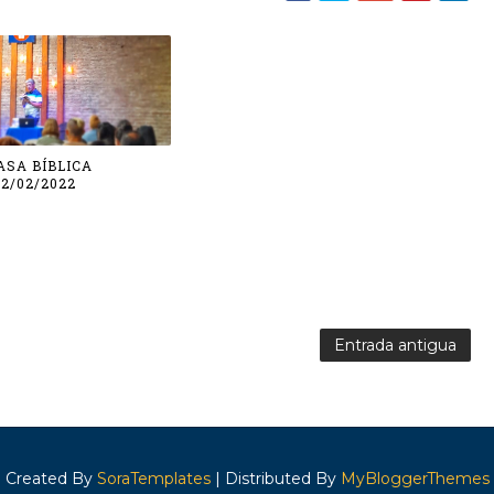
CASA BÍBLICA
2/02/2022
Entrada antigua
Created By
SoraTemplates
| Distributed By
MyBloggerThemes