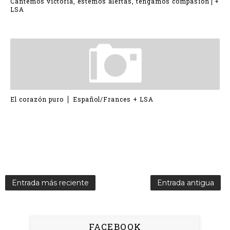
Cantemos victoria, estemos alertas, tengamos compasión⎪+
LSA
El corazón puro ⎪ Español/Frances + LSA
Entrada más reciente
Entrada antigua
FACEBOOK