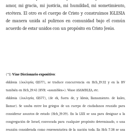
amor, mi gracia, mi justicia, mi humildad, mi sometimiento,
etcétera. El otro es el cuerpo de Cristo y construimos IGLESIA
de manera unida al pulirnos en comunidad bajo el común
acuerdo de estar unidos con un propósito en Cristo Jesús.
(*1)
Vine Diccionario expositivo
:
ekklesia (ἐκκλησία, G1577), se traduce concurrencia en Hch_19:32 y en la RV
también en Hch_19:41 (RVR: «asamblea»). Véase ASAMBLEA, etc.
ekklesia (ἐκκλησία, G1577), (de ek, fuera de, y klesis, llamamiento. de kaleo,
llamar). Se usaba entre los griegos de un cuerpo de ciudadanos reunido para
considerar asuntos de estado (Hch_19:39). En la LXX se usa para designar a la
congregación de Israel, convocada para cualquier propósito determinado, o una
reunión considerada como representativa de la nación toda. En Hch_7:38 se usa