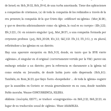
de Israel; en Hch_19:32, Hch_19:41, de una turba amotinada. Tiene dos aplicaciones
a compañías de cristianos, (a) de toda la compañía de los redimidos a través de la
era presente, la compañía de la que Cristo dijo: «edificaré mi iglesia» (Mat_16:18),
y que es descrita adicionalmente como «la iglesia, la cual es su cuerpo» (Efe_1:22;
Efe_5:22), (b) en número singular (p.ej., Mat_18:17), a una compañía formada por
creyentes profesos (p.ej., Hch_20:28; 1Co_1:2; Gál_1:13. 1Ts_1:1; 1Ti_3:5), y en plural,
refiriéndose a las iglesias en un distrito.
Hay una aparente excepción en Hch_9:31, donde, en tanto que la RVR vierte
«iglesias», el singular en el original (correctamente vertido por la VM) parece sin
embargo señalar a un distrito; pero la referencia es claramente a la iglesia tal
como estaba en Jerusalén, de donde había justo sido dispersada (Hch_8:1).
También, en Rom_16:23, que Gayo fuera «hospedador … de toda la iglesia» sugiere
que la asamblea en Corinto se reunía generalmente en su casa, donde también
Pablo moraba. Véanse CONCURRENCIA, IGLESIA.
ekklesia (ἐκκλησία, G1577), se traduce «congregación» en Heb_2:12; Heb_12:23, en
lugar de su traducción usual de «iglesia». Véase ASAMBLEA.