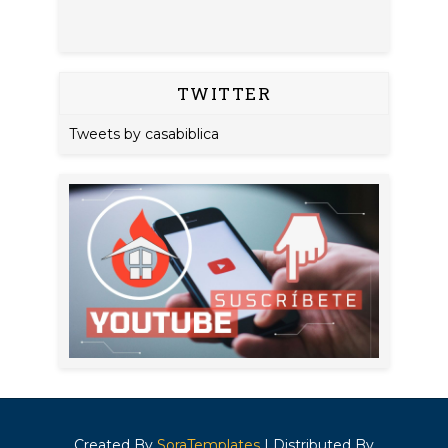
TWITTER
Tweets by casabiblica
Created By
SoraTemplates
| Distributed By