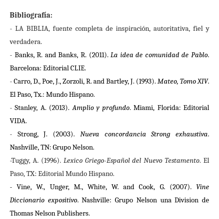
Bibliografía:
- LA BIBLIA, fuente completa de inspiración, autoritativa, fiel y
verdadera.
-
Banks, R. and Banks, R. (2011).
La idea de comunidad de Pablo
.
Barcelona: Editorial CLIE.
-
Carro, D., Poe, J., Zorzoli, R. and Bartley, J. (1993).
Mateo, Tomo XIV
.
El Paso, Tx.: Mundo Hispano.
-
Stanley, A. (2013).
Amplio y profundo
. Miami, Florida: Editorial
VIDA.
-
Strong, J. (2003).
Nueva concordancia Strong exhaustiva
.
Nashville, TN: Grupo Nelson.
-Tuggy, A. (1996).
Lexico Griego-Español del Nuevo Testamento
. El
Paso, TX: Editorial Mundo Hispano.
- Vine, W., Unger, M., White, W. and Cook, G. (2007).
Vine
Diccionario expositivo
. Nashville: Grupo Nelson una Division de
Thomas Nelson Publishers.